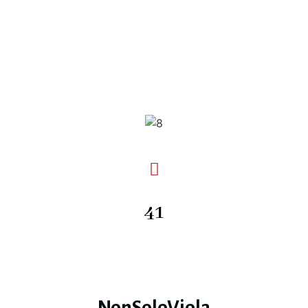
41
NonSoloViola